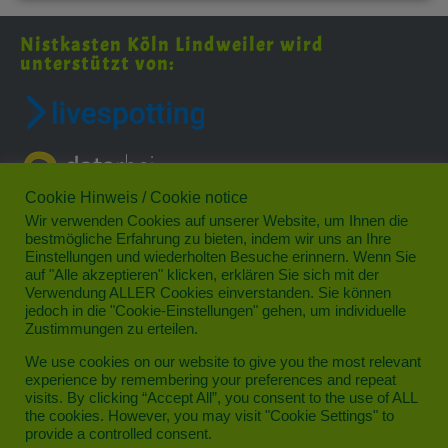
Nistkasten Köln Lindweiler wird
unterstützt von:
Cookie Hinweis / Cookie notice
Wir verwenden Cookies auf unserer Website, um Ihnen die
bestmögliche Erfahrung zu bieten, indem wir uns an Ihre
Einstellungen und wiederholten Besuche erinnern. Wenn Sie
auf "Alle akzeptieren" klicken, erklären Sie sich mit der
Verwendung ALLER Cookies einverstanden. Sie können
jedoch in die "Cookie-Einstellungen" gehen, um individuelle
Das schönste Veedel im Norden von Köln
Zustimmungen zu erteilen.
Datenschutz
We use cookies on our website to give you the most relevant
experience by remembering your preferences and repeat
Impressum
visits. By clicking “Accept All”, you consent to the use of ALL
the cookies. However, you may visit "Cookie Settings" to
Kontakt
provide a controlled consent.