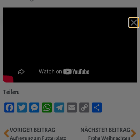
Teilen:
Facebook
Twitter
Messenger
WhatsApp
Telegram
Email
Copy
Teilen
Link
VORIGER BEITRAG
NÄCHSTER BEITRAG
Aufregung am Futterplatz
Frohe Weihnachten