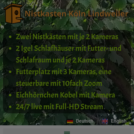
Zwei Nistkästen mit je 2 Kameras
2 Igel Schlafhäuser mit Futter- und
Schlafraum und je 2 Kameras
Futterplatz mit 3 Kameras, eine
steuerbare mit 10fach Zoom
Eichhörnchen Kobel mit Kamera
24/7 live mit Full-HD Stream
Deutsch
English