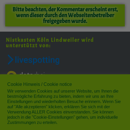
Bitte beachten, der Kommentar erscheint erst,
wenn dieser durch den Webseitenbetreiber
freigegeben wurde.
Nistkasten Köln Lindweiler wird
unterstützt von:
Cookie Hinweis / Cookie notice
Wir verwenden Cookies auf unserer Website, um Ihnen die
bestmögliche Erfahrung zu bieten, indem wir uns an Ihre
Einstellungen und wiederholten Besuche erinnern. Wenn Sie
auf "Alle akzeptieren" klicken, erklären Sie sich mit der
Verwendung ALLER Cookies einverstanden. Sie können
jedoch in die "Cookie-Einstellungen" gehen, um individuelle
Das schönste Veedel im Norden von Köln
Zustimmungen zu erteilen.