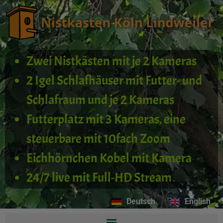
Zwei Nistkästen mit je 2 Kameras
2 Igel Schlafhäuser mit Futter- und
Schlafraum und je 2 Kameras
Futterplatz mit 3 Kameras, eine
steuerbare mit 10fach Zoom
Eichhörnchen Kobel mit Kamera
24/7 live mit Full-HD Stream
Deutsch
English