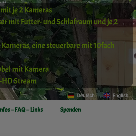
mit je 2 Kameras
ser mit Futter- und Schlafraum und je 2
3 Kameras, eine steuerbare mit 10fach
obel mit Kamera
ll-HD Stream
Deutsch
English
Infos – FAQ – Links
Spenden