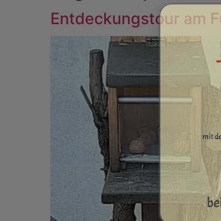
Entdeckungstour am Fu
mit de
be