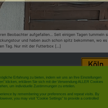
deren Beobachter aufgefallen… Seit einigen Tagen tummeln 
deckungstour und haben auch schon spitz bekommen, wo es h
en Tag. Nur mit der Futterbox […]
gliche Erfahrung zu bieten, indem wir uns an Ihre Einstellungen
Das schönste Veedel im No
ren" klicken, erklären Sie sich mit der Verwendung ALLER Cookies
gehen, um individuelle Zustimmungen zu erteilen.
perience by remembering your preferences and repeat visits. By
However, you may visit "Cookie Settings" to provide a controlled