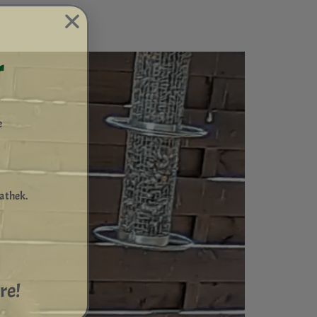
r
e
iathek.
re!