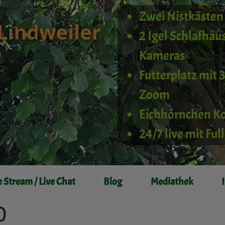
Zwei Nistkästen 
2 Igel Schlafhäu
Kameras
Futterplatz mit 
Zoom
Eichhörnchen K
24/7 live mit Fu
e Stream / Live Chat
Blog
Mediathek
0