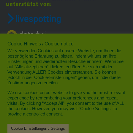
unterstützt von:
Cookie Hinweis / Cookie notice
Wir verwenden Cookies auf unserer Website, um Ihnen die
bestmögliche Erfahrung zu bieten, indem wir uns an Ihre
Einstellungen und wiederholten Besuche erinnern. Wenn Sie
auf "Alle akzeptieren" klicken, erklären Sie sich mit der
Verwendung ALLER Cookies einverstanden. Sie können
jedoch in die "Cookie-Einstellungen" gehen, um individuelle
Das schönste Veedel im Norden von Köln
Zustimmungen zu erteilen.
Datenschutz
We use cookies on our website to give you the most relevant
experience by remembering your preferences and repeat
Impressum
visits. By clicking “Accept All”, you consent to the use of ALL
the cookies. However, you may visit "Cookie Settings" to
Kontakt
provide a controlled consent.
Cookie Einstellungen / Settings