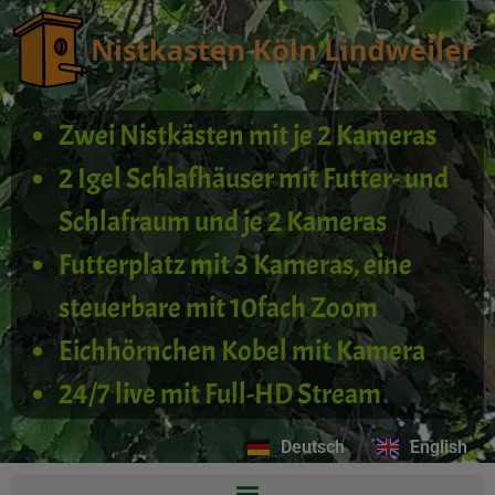
Zwei Nistkästen mit je 2 Kameras
2 Igel Schlafhäuser mit Futter- und
Schlafraum und je 2 Kameras
Futterplatz mit 3 Kameras, eine
steuerbare mit 10fach Zoom
Eichhörnchen Kobel mit Kamera
24/7 live mit Full-HD Stream
Deutsch
English