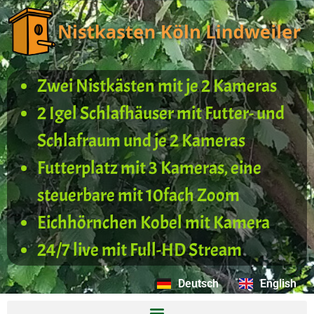
Zwei Nistkästen mit je 2 Kameras
2 Igel Schlafhäuser mit Futter- und
Schlafraum und je 2 Kameras
Futterplatz mit 3 Kameras, eine
steuerbare mit 10fach Zoom
Eichhörnchen Kobel mit Kamera
24/7 live mit Full-HD Stream
Deutsch
English