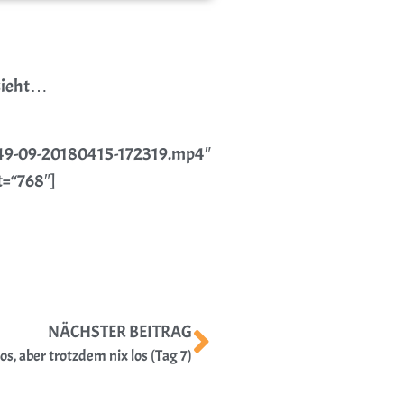
ssieht…
09-20180415-172319.mp4″
t=“768″]
r
NÄCHSTER BEITRAG
s, aber trotzdem nix los (Tag 7)
e