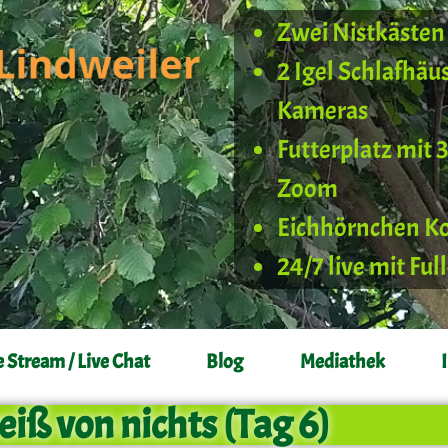
Zwei Nistkästen 
2 Igel Schlafhäu
Kameras
Futterplatz mit 
Zoom
Eichhörnchen K
24/7 live mit Fu
e Stream / Live Chat
Blog
Mediathek
eiß von nichts (Tag 6)