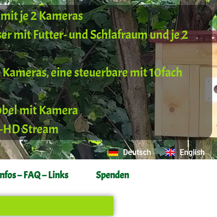
mit je 2 Kameras
ser mit Futter- und Schlafraum und je 2
3 Kameras, eine steuerbare mit 10fach
obel mit Kamera
ll-HD Stream
Deutsch
English
Infos – FAQ – Links
Spenden