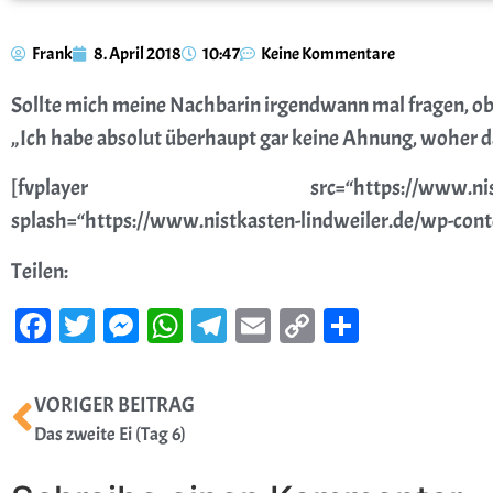
Frank
8. April 2018
10:47
Keine Kommentare
Sollte mich meine Nachbarin irgendwann mal fragen, ob
„Ich habe absolut überhaupt gar keine Ahnung, woher
[fvplayer src=“https://www.nistkasten-lind
splash=“https://www.nistkasten-lindweiler.de/wp-con
Teilen:
Facebook
Twitter
Messenger
WhatsApp
Telegram
Email
Copy
Teilen
Link
VORIGER BEITRAG
Das zweite Ei (Tag 6)