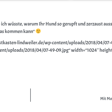
 ich wüsste, warum Ihr Hund so gerupft und zerzaust au
 das kommen kann“
weiler.de/wp-content/uploads/2018/04/07-49-
tent/uploads/2018/04/07-49-09.jpg“ width=“1024″ heigh
Neues Feature bei
Nistkasten Köln Lindweile
Mit Moo
Auf Wunsch einiger Besucher und weil es eine tolle Idee ist gibt es jetzt di